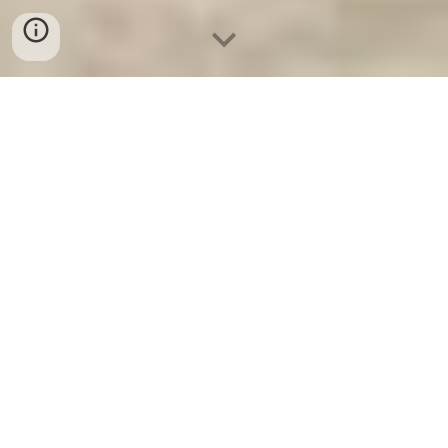
Ket Sat Ngan Hang
-
Premium Safe
Box
-
Két Sắt Thông Minh LIBERTY
Safe LB50 Pro
Bank Safe Deposit Box Essen
Germany-Cửa Kho Chuyên Dùng
Ngân Hàng cao cấp phân phối thị
trường việt nam
Tủ Hồ Sơ Chống Cháy - Chinese Safe Box