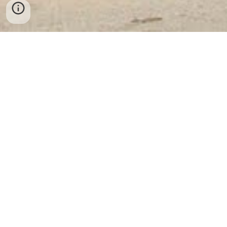
Công Ty Cổ Phần Thiết Bị Vật Tư
Ngân Hàng Và An Toàn Kho Quỹ
Việt Nam
✔ Nhà máy sản xuất: Khu Công Nghệ
Cao Láng Hoà Lạc - Hà Nội
✔ Điện Thoại Tổng Công Ty: 098 2770404 - Zalo:
098 2770404 - WhatsApp: + 84 98 2770404
✔ Văn Phòng 1: 02433947069 - Văn Phòng 2: