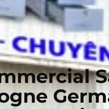
mmercial S
logne Germ