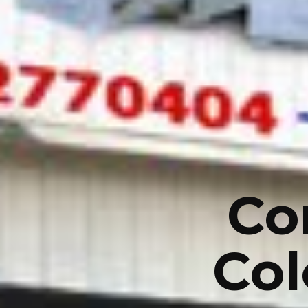
Co
Co