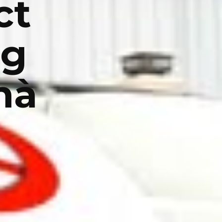
ct
ng
hà