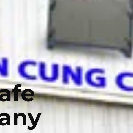
afe
any