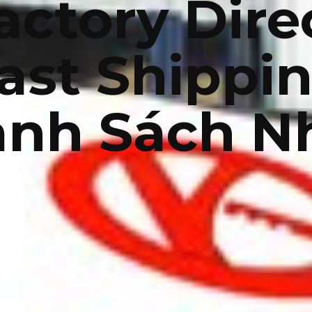
actory Dire
ast Shippi
anh Sách N