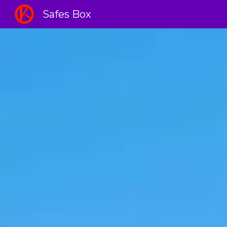
Safes Box
Sk