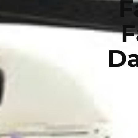
F
F
D