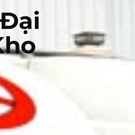
 Đại
Kho