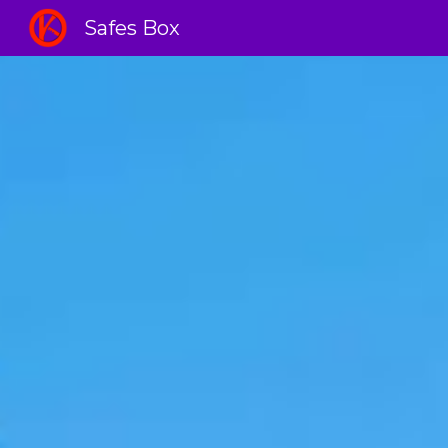
Safes Box
Sk