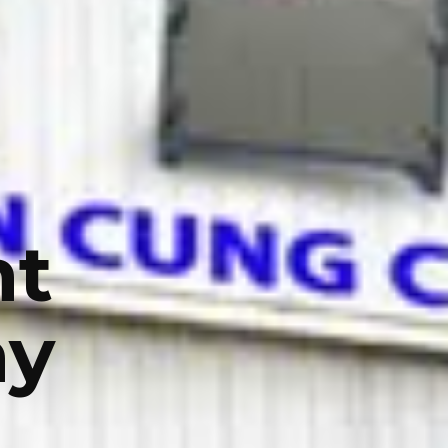
nt
ny