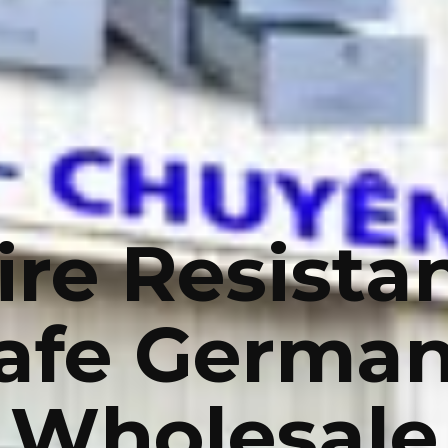
ire Resista
afe Germa
Wholesale