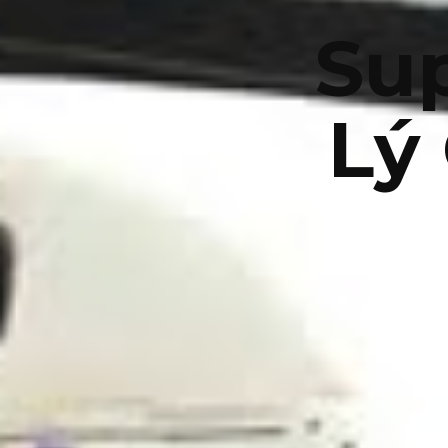
Sup
Lý