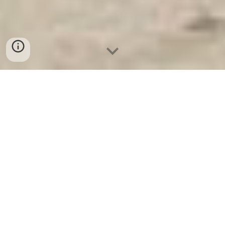
Ket Sat Ngan Hang
-
Luxury Home Safes
-
Két Sắt Thông Minh
LIBERTY Safe
Mini Safes Deposit Box Factory Germany High Quality Price Ratio
cửa hàng Két Sắt Quận Thanh Xuân chính hãng