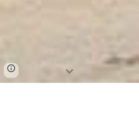
Két Sắt Ngân Hàng
-
Depository Safes
-
Két Sắt Thông Minh
LIBERTY Safes
Microwave Safe Food To Go Boxes
Hamburg Germany - Tìm mua két bạc nhà
hàng chống cháy cao cấp